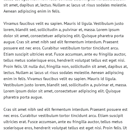
sit amet, dapibus at, lectus. Nullam ac lacus ut risus sodales molestie.
Aenean adipiscing enim in felis.
Vivamus faucibus velit eu sapien. Mauris id ligula. Vestibulum justo
lorem, blandit sed, sollicitudin a, pulvinar et, massa. Lorem ipsum
dolor sit amet, consectetuer adipiscing elit. Quisque pharetra porta
augue. Cras sit amet nibh sed elit fermentum interdum. Praesent
posuere est nec eros. Curabitur vestibulum tortor tincidunt arcu.
Etiam suscipit ultricies erat. Fusce accumsan, ante eu fringilla auctor,
tellus metus scelerisque eros, hendrerit volutpat tellus est eget nisi.
Proin felis. Ut nulla dui, fringilla non, sollicitudin sit amet, dapibus at,
lectus. Nullam ac lacus ut risus sodales molestie. Aenean adipiscing
enim in felis. Vivamus faucibus velit eu sapien. Mauris id ligula.
Vestibulum justo lorem, blandit sed, sollicitudin a, pulvinar et, massa.
Lorem ipsum dolor sit amet, consectetuer adipiscing elit. Quisque
pharetra porta augue.
Cras sit amet nibh sed elit fermentum interdum. Praesent posuere est
nec eros. Curabitur vestibulum tortor tincidunt arcu. Etiam suscipit
ultricies erat. Fusce accumsan, ante eu fringilla auctor, tellus metus
scelerisque eros, hendrerit volutpat tellus est eget nisi. Proin felis. Ut