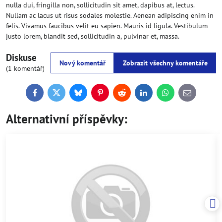
nulla dui, fringilla non, sollicitudin sit amet, dapibus at, lectus.
Nullam ac lacus ut risus sodales molestie. Aenean adipiscing enim in
felis. Vivamus faucibus velit eu sapien. Mauris id ligula. Vestibulum
justo lorem, blandit sed, sollicitudin a, pulvinar et, massa.
Diskuse
Nový komentář
Zobrazit všechny komentáře
(1 komentář)
Facebook
Twitter
Bluesky
Pinterest
Reddit
LinkedIn
WhatsApp
E-
mail
Alternativní příspěvky: