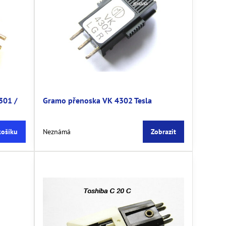
301 /
Gramo přenoska VK 4302 Tesla
košíku
Neznámá
Zobrazit