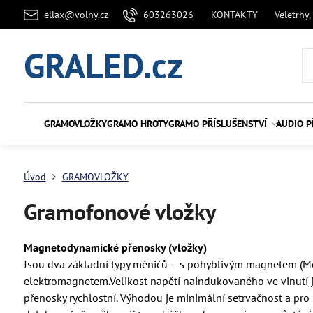
ellax@volny.cz
603263026
KONTAKTY
Veletrhy,
GRALED.cz
GRAMOVLOŽKY
GRAMO HROTY
GRAMO PŘÍSLUŠENSTVÍ
AUDIO P
Úvod
GRAMOVLOŽKY
Gramofonové vložky
Magnetodynamické přenosky (vložky)
Jsou dva základní typy měničů – s pohyblivým magnetem (Mo
elektromagnetem.Velikost napětí naindukovaného ve vinutí j
přenosky rychlostní. Výhodou je minimální setrvačnost a pro p