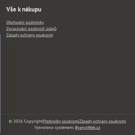
Vše k nákupu
Obchodní podmínky
Zpracování osobních údajů
Zásady ochrany soukromí
©
2026
Copyright
Předvolby soukromí
Zásady ochrany soukromí
Vytvořeno systémem:
ByznysWeb.cz