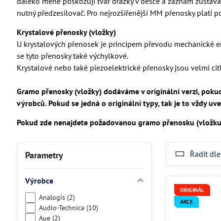
daleko méně poškozují tvar drážky v desce a záznam zůstává 
nutný předzesilovač. Pro nejrozšířenější MM přenosky platí
Krystalové přenosky (vložky)
U krystalových přenosek je principem převodu mechanické ener
se tyto přenosky také výchylkové.
Krystalové nebo také piezoelektrické přenosky jsou velmi cit
Gramo přenosky (vložky) dodáváme v originální verzi, pokud
výrobců.
Pokud se jedná o originální typy, tak je to vždy uv
Pokud zde nenajdete požadovanou gramo přenosku (vložku)
Řadit dle
Parametry
Výrobce
ORIGINÁL
Analogis (2)
AKCE
Audio-Technica (10)
Aue (2)