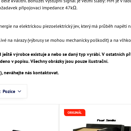
déle kvalitní. Bohužel výstupní signál je velmi slabý: MM je v ř
 požadavek připojovací impedance 47kΩ.
gie na elektrickou piezoelektrický jev, který má průběh napětí na
livé na nárazy (výbrusy se mohou mechanicky poškodit) a na vlhko
 ještě výrobce existuje a nebo se daný typ vyrábí. V ostatních p
edeno v popisu. Všechny obrázky jsou pouze ilustrační.
, neváhejte nás kontaktovat.
:
Pozice
ORIGINÁL