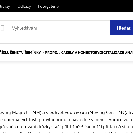
 burzy
Odkazy
Fotogalerie
Hledat
ŘÍSLUŠENSTVÍ
ŘEMÍNKY
PROPOJ. KABELY A KONEKTORY
DIGITALIZACE AN
ving Magnet = MM) a s pohyblivou cívkou (Moving Coil = MC). Trv
e úměrná rychlosti pohybu hrotu a následně v měniči vodiče vůči 
řesné kopírování drážky stačí přibližně 3-5x nižší přítlačná síla 