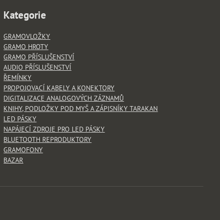
Kategorie
GRAMOVLOŽKY
GRAMO HROTY
GRAMO PŘÍSLUŠENSTVÍ
AUDIO PŘÍSLUŠENSTVÍ
ŘEMÍNKY
PROPOJOVACÍ KABELY A KONEKTORY
DIGITALIZACE ANALOGOVÝCH ZÁZNAMŮ
KNIHY, PODLOŽKY POD MYŠ A ZÁPISNÍKY TARAKAN
LED PÁSKY
NAPÁJECÍ ZDROJE PRO LED PÁSKY
BLUETOOTH REPRODUKTORY
GRAMOFONY
BAZAR