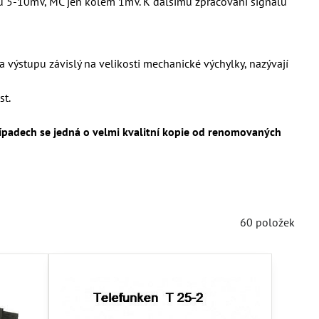
ádu 5-10mV, MC jen kolem 1mV. K dalšímu zpracování signálu
 výstupu závislý na velikosti mechanické výchylky, nazývají
st.
řípadech se jedná o velmi kvalitní kopie od renomovaných
60
položek