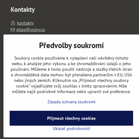
Kontakty
kontakty
ellax@volny.cz
603263026
PO-PÁ 11-18 hod.
Předvolby soukromí
výdejní místo: Slavíkova 1657/1, 120 00 Praha 2
Soubory cookie používáme k vylepšení vaší návštěvy tohoto
Objednávky
webu, k analýze jeho výkonu a ke shromažďování údajů o jeho
používání. Můžeme k tomu použít nástroje a služby třetích stran
a shromážděná data mohou být přenášena partnerům v EU, USA
Stav objednávky
nebo jiných zemích. Kliknutím na „Přijmout všechny soubory
cookie“ vyjadřujete svůj souhlas s tímto zpracováním. Níže
můžete najít podrobné informace nebo upravit své preference.
Zásady ochrany soukromí
Přijmout všechny cookies
Ukázat podrobnosti