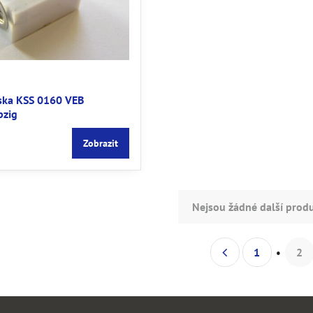
ska KSS 0160 VEB
pzig
Zobrazit
Nejsou žádné další produ
1
2